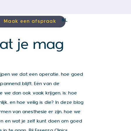
NL
Maak een afspraak
wat je mag
grijpen we dat een operatie, hoe goed
spannend blijft. Eén van de
e we dan ook vaak krijgen, is: hoe
ijk, en hoe veilig is die? In deze blog
rmen van anesthesie er zijn, hoe we
en en wat je zelf kunt doen om goed
in te gaan. Bij Essenza Clinics