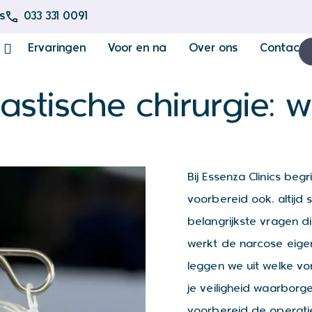
s
033 331 0091
Ervaringen
Voor en na
Over ons
Contact
lastische chirurgie: 
Bij Essenza Clinics be
voorbereid ook, altijd 
belangrijkste vragen di
werkt de narcose eigenl
leggen we uit welke vo
je veiligheid waarborg
voorbereid de operatie 