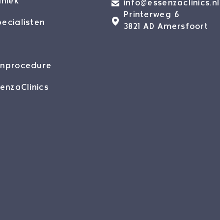
iniek
info@essenzaclinics.nl
Printerweg 6
ecialisten
3821 AD Amersfoort
enprocedure
senzaClinics