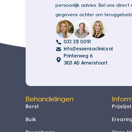
persoonlijk advies. Bel ons direct o
gegevens achter om teruggebeld
033 331 0091
info@essenzaclinics.nl
Printerweg 6
3821 AD Amersfoort
Behandelingen
Inform
Borst
Prijslijst
Buik
Ervarin